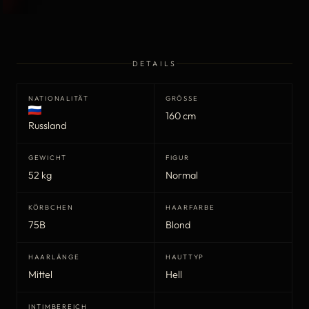
DETAILS
NATIONALITÄT
GRÖSSE
160 cm
Russland
GEWICHT
FIGUR
52 kg
Normal
KÖRBCHEN
HAARFARBE
75B
Blond
HAARLÄNGE
HAUTTYP
Mittel
Hell
INTIMBEREICH