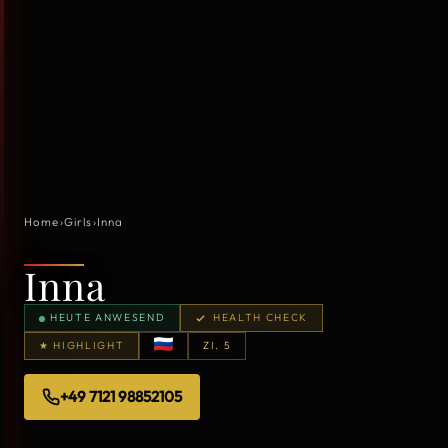
Home
›
Girls
›
Inna
Inna
HEUTE ANWESEND
HEALTH CHECK
★ HIGHLIGHT
ZI. 5
+49 7121 98852105