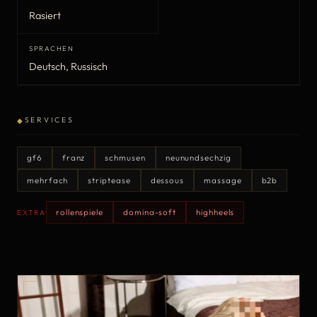
Rasiert
SPRACHEN
Deutsch, Russisch
SERVICES
◆
gf6
franz
schmusen
neunundsechzig
mehrfach
striptease
dessous
massage
b2b
rollenspiele
domina-soft
highheels
EXTRA