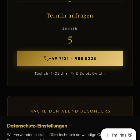
♦
Termin anfragen
ZIMMER
5
+49 7121 - 988 5228
Täglich 11–02 Uhr · Fr & Sa bis 04 Uhr
MACHE DEN ABEND BESONDERS
Ein exklusiver Abend mit Inna
Datenschutz-Einstellungen
Wir verwenden ausschließlich technisch notwendige Cookies und zählen
Hi! I'm Irina 👋
Genieße Deinen Abend mit einem Getränk Deiner